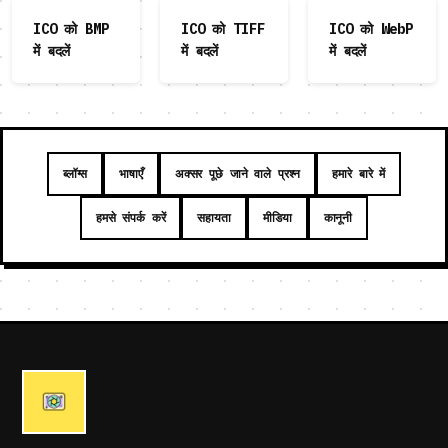
ICO को BMP
ICO को TIFF
ICO को WebP
में बदलें
में बदलें
में बदलें
ब्लॉग्स
भाषाएँ
अक्सर पूछे जाने वाले प्रश्न
हमारे बारे में
हमसे संपर्क करें
सहायता
मीडिया
कानूनी