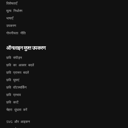
विशेषताएँ
मूल्य निर्धारण
भाषाएँ
उपकरण
गोपनीयता नीति
ऑनलाइन मुफ्त उपकरण
छवि संपीड़न
छवि का आकार बदलें
छवि प्रारूप बदलें
छवि घुमाएं
छवि वॉटरमार्किंग
छवि प्रभाव
छवि काटें
चेहरा धुंधला करें
SVG और आइकन